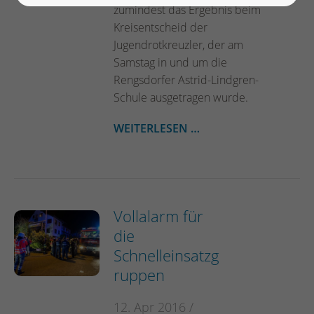
zumindest das Ergebnis beim
Kreisentscheid der
Jugendrotkreuzler, der am
Samstag in und um die
Rengsdorfer Astrid-Lindgren-
Schule ausgetragen wurde.
WEITERLESEN …
Vollalarm für
die
Schnelleinsatzg
ruppen
12. Apr 2016 /