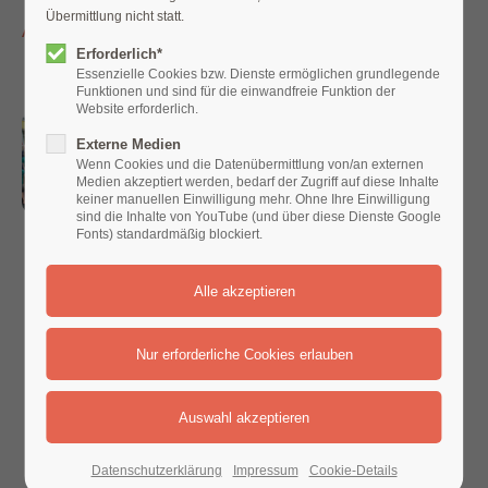
Aktuelle Meldungen /
Übermittlung nicht statt.
Nachrichten
Erforderlich*
Essenzielle Cookies bzw. Dienste ermöglichen grundlegende
Funktionen und sind für die einwandfreie Funktion der
Website erforderlich.
Wettbewerb:
Beste
Externe Medien
Wenn Cookies und die Datenübermittlung von/an externen
Jungsanitäter
Medien akzeptiert werden, bedarf der Zugriff auf diese Inhalte
keiner manuellen Einwilligung mehr. Ohne Ihre Einwilligung
kommen aus
sind die Inhalte von YouTube (und über diese Dienste Google
Fonts) standardmäßig blockiert.
Vettelschoß,
Asbach und
Neustadt
08. Jun 2017 /
Rengsdorf. Aus Vettelschoß,
Asbach und Neustadt kommen
die besten Nachwuchssanitäter
Datenschutzerklärung
Impressum
Cookie-Details
des Kreises Neuwied. Das war